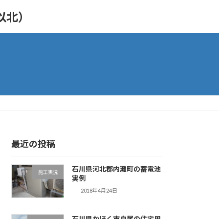
以北）
最近の投稿
石川県河北郡内灘町の蓄電池
施工実況
実例
2018年4月24日
石川県かほく市白尾の住宅用