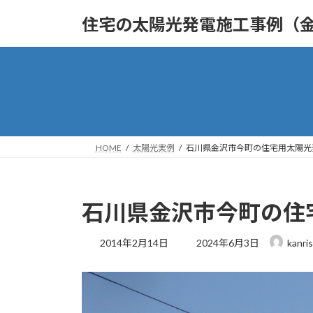
コ
ナ
住宅の太陽光発電施工事例（
ン
ビ
テ
ゲ
ン
ー
ツ
シ
へ
ョ
ス
ン
キ
に
ッ
移
HOME
太陽光実例
石川県金沢市今町の住宅用太陽光
プ
動
石川県金沢市今町の住
最
2014年2月14日
2024年6月3日
kanri
終
更
新
日
時