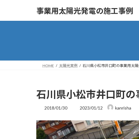
コ
ナ
事業用太陽光発電の施工事例
ン
ビ
テ
ゲ
ン
ー
ツ
シ
へ
ョ
ス
ン
キ
に
ッ
移
HOME
太陽光実例
石川県小松市井口町の事業用太陽
プ
動
石川県小松市井口町の
最
2018/01/30
2023/01/12
kanrisha
終
更
新
日
時