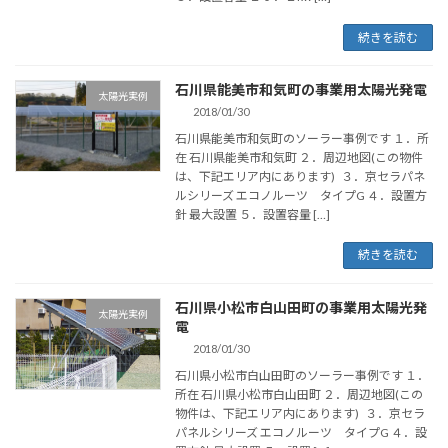
続きを読む
石川県能美市和気町の事業用太陽光発電
太陽光実例
2018/01/30
石川県能美市和気町のソーラー事例です １．所
在 石川県能美市和気町 ２．周辺地図(この物件
は、下記エリア内にあります) ３．京セラパネ
ルシリーズ エコノルーツ タイプG ４．設置方
針 最大設置 ５．設置容量 […]
続きを読む
石川県小松市白山田町の事業用太陽光発
太陽光実例
電
2018/01/30
石川県小松市白山田町のソーラー事例です １．
所在 石川県小松市白山田町 ２．周辺地図(この
物件は、下記エリア内にあります) ３．京セラ
パネルシリーズ エコノルーツ タイプG ４．設