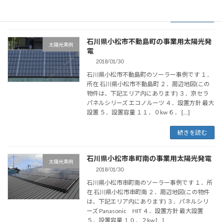
続きを読む
石川県小松市不動島町の事業用太陽光発
太陽光実例
電
2018/01/30
石川県小松市不動島町のソーラー事例です １．
所在 石川県小松市不動島町 ２．周辺地図(この
物件は、下記エリア内にあります) ３．京セラ
パネルシリーズ エコノルーツ ４．設置方針 最大
設置 ５．設置容量 １１．０kw ６． […]
続きを読む
石川県小松市串町南の事業用太陽光発電
太陽光実例
2018/01/30
石川県小松市串町南のソーラー事例です １．所
在 石川県小松市串町南 ２．周辺地図(この物件
は、下記エリア内にあります) ３．パネルシリ
ーズ Panasonic HIT ４．設置方針 最大設置
５．設置容量 １０．２kw […]