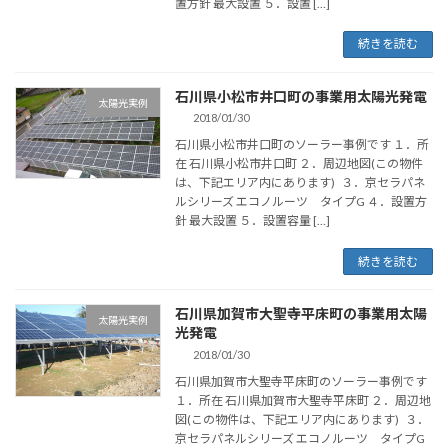
置方針 最大設置 ５．設置 […]
続きを読む
石川県小松市井口町の事業用太陽光発電
太陽光実例
2018/01/30
石川県小松市井口町のソーラー事例です １．所
在 石川県小松市井口町 ２．周辺地図(この物件
は、下記エリア内にあります) ３．京セラパネ
ルシリーズ エコノルーツ タイプG ４．設置方
針 最大設置 ５．設置容量 […]
続きを読む
石川県加賀市大聖寺平床町の事業用太陽
太陽光実例
光発電
2018/01/30
石川県加賀市大聖寺平床町のソーラー事例です
１．所在 石川県加賀市大聖寺平床町 ２．周辺地
図(この物件は、下記エリア内にあります) ３．
京セラパネルシリーズ エコノルーツ タイプG