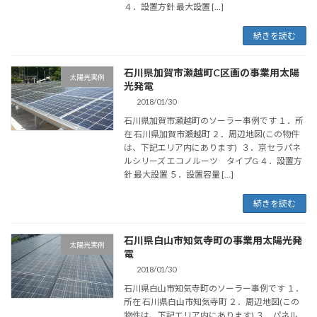
４．設置方針 最大設置 […]
続きを読む
石川県加賀市瀬越町C区画の事業用太陽
太陽光実例
光発電
2018/01/30
石川県加賀市瀬越町のソーラー事例です １．所
在 石川県加賀市瀬越町 ２．周辺地図(この物件
は、下記エリア内にあります) ３．京セラパネ
ルシリーズ エコノルーツ タイプG ４．設置方
針 最大設置 ５．設置容量 […]
続きを読む
石川県白山市知気寺町の事業用太陽光発
太陽光実例
電
2018/01/30
石川県白山市知気寺町のソーラー事例です １．
所在 石川県白山市知気寺町 ２．周辺地図(この
物件は、下記エリア内にあります) ３．パネル