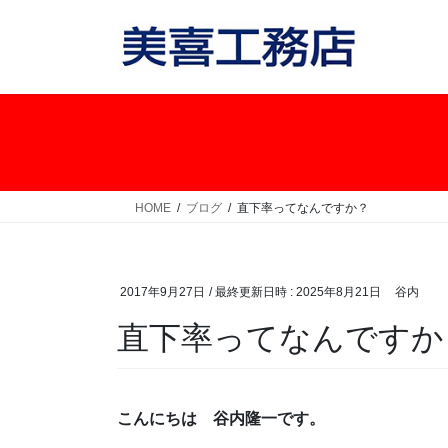
コ
ナ
ン
ビ
テ
ゲ
ン
ー
ツ
シ
へ
ョ
ス
ン
キ
に
ッ
移
HOME
ブログ
直下率ってなんですか？
プ
動
2017年9月27日
/ 最終更新日時 :
2025年8月21日
谷内
直下率ってなんですか
こんにちは 谷内隆一です。