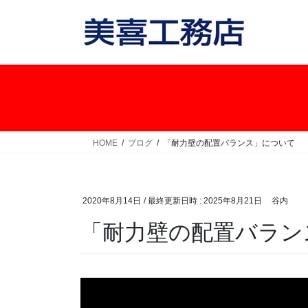
コ
ナ
ン
ビ
テ
ゲ
ン
ー
ツ
シ
へ
ョ
ス
ン
キ
に
ッ
移
HOME
ブログ
「耐力壁の配置バランス」について
プ
動
2020年8月14日
/ 最終更新日時 :
2025年8月21日
谷内
「耐力壁の配置バラン