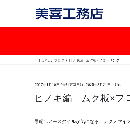
コ
ナ
ン
ビ
テ
ゲ
ン
ー
ツ
シ
へ
ョ
ス
ン
キ
に
ッ
移
HOME
ブログ
ヒノキ編 ムク板×フローリング
プ
動
2017年1月10日
/ 最終更新日時 :
2025年8月21日
谷内
ヒノキ編 ムク板×フ
最近ヘアースタイルが気になる、テクノマイ