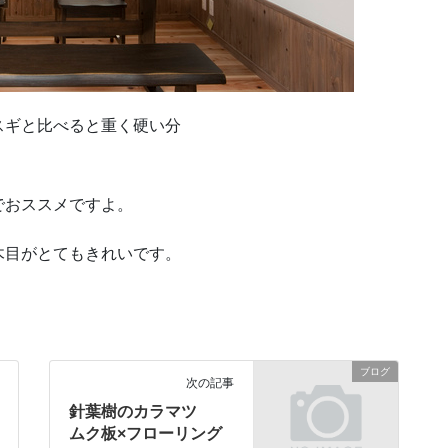
スギと比べると重く硬い分
でおススメですよ。
木目がとてもきれいです。
ブログ
次の記事
針葉樹のカラマツ
ムク板×フローリング