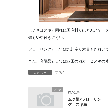
ヒノキはスギと同様に国産材がほとんどで、
傷もやや付きにくい。
フローリングとしては九州産が木目もきれい
また、高級品としては四国の四万十ヒノキの
ブログ
カテゴリー
ブログ
前の記事
ムク板×フローリン
グ スギ編