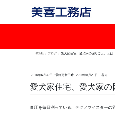
コ
ナ
ン
ビ
テ
ゲ
ン
ー
ツ
シ
へ
ョ
ス
ン
キ
に
ッ
移
HOME
ブログ
愛犬家住宅、愛犬家の困りごと、とは
プ
動
2016年6月30日
/ 最終更新日時 :
2025年8月21日
谷内
愛犬家住宅、愛犬家の
血圧を毎日測っている、テクノマイスターの