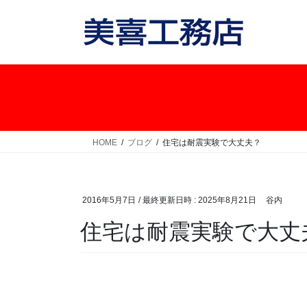
コ
ナ
ン
ビ
テ
ゲ
ン
ー
ツ
シ
へ
ョ
ス
ン
キ
に
ッ
移
HOME
ブログ
住宅は耐震実験で大丈夫？
プ
動
2016年5月7日
/ 最終更新日時 :
2025年8月21日
谷内
住宅は耐震実験で大丈