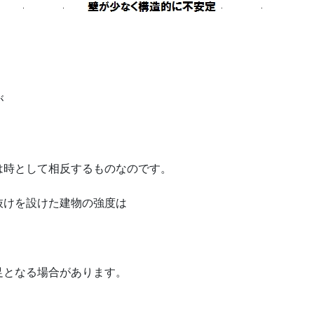
。
が
・
は時として相反するものなのです。
抜けを設けた建物の強度は
足となる場合があります。