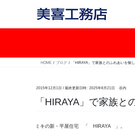
コ
ナ
ン
ビ
テ
ゲ
ン
ー
ツ
シ
へ
ョ
ス
ン
キ
に
ッ
移
HOME
ブログ
「HIRAYA」で家族とのふれあいを愉
プ
動
2015年12月1日
/ 最終更新日時 :
2025年8月21日
谷内
「HIRAYA」で家族
ミキの新・平屋住宅 「 HIRAYA 」。