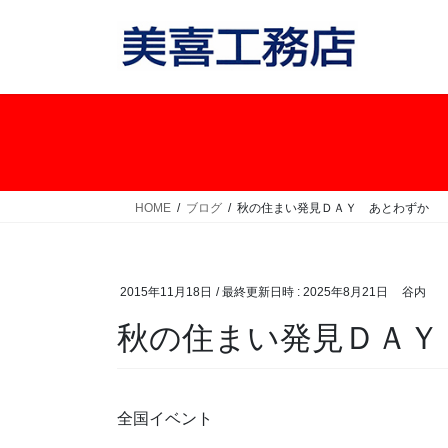
コ
ナ
ン
ビ
テ
ゲ
ン
ー
ツ
シ
へ
ョ
ス
ン
キ
に
ッ
移
HOME
ブログ
秋の住まい発見ＤＡＹ あとわずか
プ
動
2015年11月18日
/ 最終更新日時 :
2025年8月21日
谷内
秋の住まい発見ＤＡＹ
全国イベント