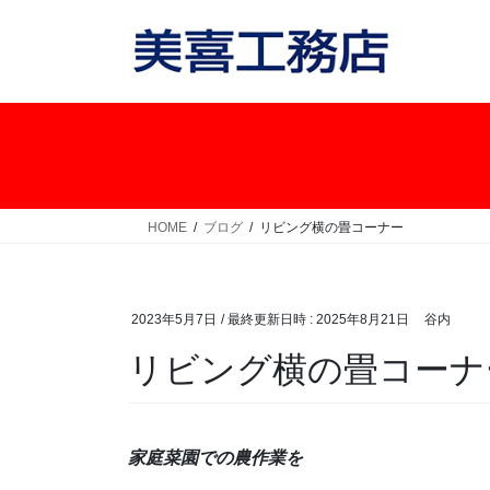
コ
ナ
ン
ビ
テ
ゲ
ン
ー
ツ
シ
へ
ョ
ス
ン
キ
に
ッ
移
HOME
ブログ
リビング横の畳コーナー
プ
動
2023年5月7日
/ 最終更新日時 :
2025年8月21日
谷内
リビング横の畳コーナ
家庭菜園での農作業を