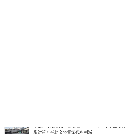
ブログ
前の記事
狭い寝室でも作れる奥行10 CM
の棚
2022年11月1日
ブログ
次の記事
シンプルな個性になる 外観
2023年5月6日
ブログ（最近の投稿）
小松市で太陽光・蓄電池 ｜ パラペット屋根の
影対策と補助金で電気代を削減