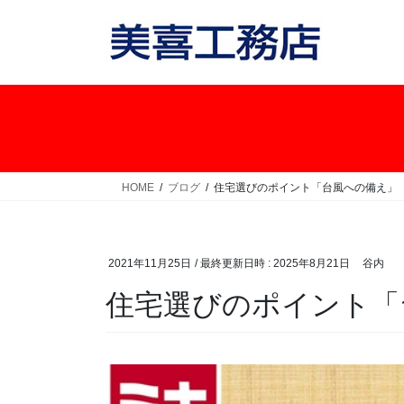
コ
ナ
ン
ビ
テ
ゲ
ン
ー
ツ
シ
へ
ョ
ス
ン
キ
に
ッ
移
HOME
ブログ
住宅選びのポイント「台風への備え」
プ
動
2021年11月25日
/ 最終更新日時 :
2025年8月21日
谷内
住宅選びのポイント「