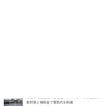
ブログ
カテゴリー
ブログ
前の記事
５万棟達成が間近！！
2015年11月12日
ブログ
次の記事
名古屋で同窓会
2015年11月14日
ブログ（最近の投稿）
小松市で太陽光・蓄電池 ｜ パラペット屋根の
影対策と補助金で電気代を削減