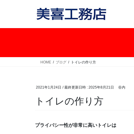
コ
ナ
ン
ビ
テ
ゲ
ン
ー
ツ
シ
へ
ョ
ス
ン
キ
に
ッ
移
HOME
ブログ
トイレの作り方
プ
動
2021年1月24日
/ 最終更新日時 :
2025年8月21日
谷内
トイレの作り方
プライバシー性が非常に高いトイレは