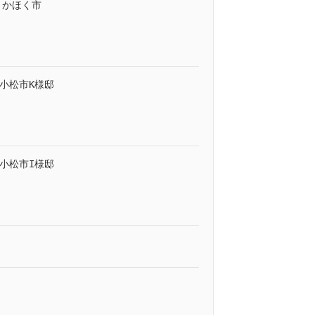
｜かほく市
小松市K様邸
小松市I様邸