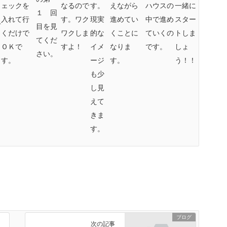
ェックを
なるので
す。
えながら
ハウスの
一緒に
？
１ 回
入れて行
す。ワク
現実
進めてい
中で進め
スター
下
目を見
くだけで
ワクしま
的な
くことに
ていくの
トしま
てくだ
ＯＫで
すよ！
イメ
なりま
です。
しょ
さい。
す。
ージ
す。
う！！
も少
し見
えて
きま
す。
ブログ
次の記事