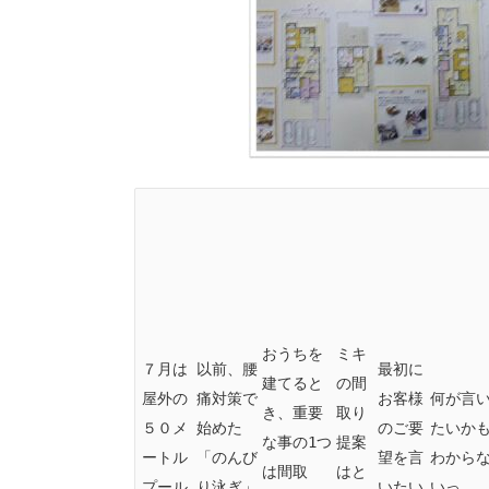
おうちを
ミキ
７月は
以前、腰
最初に
建てると
の間
屋外の
痛対策で
お客様
何が言
き、重要
取り
５０メ
始めた
のご要
たいか
な事の1つ
提案
ートル
「のんび
望を言
わから
は間取
はと
プール
り泳ぎ」
いたい
いっ