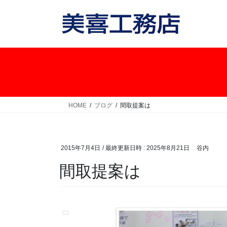
コ
ナ
ン
ビ
テ
ゲ
ン
ー
ツ
シ
へ
ョ
ス
ン
キ
に
ッ
移
HOME
ブログ
間取提案は
プ
動
2015年7月4日
/ 最終更新日時 :
2025年8月21日
谷内
間取提案は