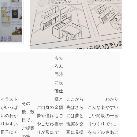
もち
ろん
同時
に設
備仕
イラスト
様と
ここから
わかり
その
がいっぱ
ご自身の
金額
先はさら
こんな楽
やすい
い
後、数
いのわか
夢や憧れ
もご
には夢と
しい間取
の一言
も
日で、
りやすい
やこだわ
提示
現実を交
りつくり
です。
な
ご提案
冊子にチ
りが形に
で
互に見据
をモデル
さあご
の第