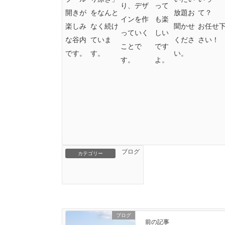
り、デザ
って
開きが
をなんと
放題お
て
インを作
も楽
楽しみ
なく続け
聞かせ
お任せ
っていく
しい
な谷内
ていま
くださ
さい！
ことで
です
です。
す。
い。
す。
よ。
ブログ
カテゴリー
ブログ
前の記事